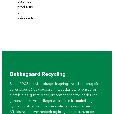
eksempel
produktion
af
spånplader.
Bakkegaard Recycling
Siden 2003 har vi modtaget bygningstræ til genbrug på
vores plads på Bakkegaard. Træet skal være renset for
plastik, glas, gummi og trykimprægnering for, at det kan
genanvendes. Vi modtager affaldstræ fra møbel- og
byggeindustrien samt kommunale genbrugspladser.
Affaldstræet bliver neddelt og bragt til fabrik, hvor det