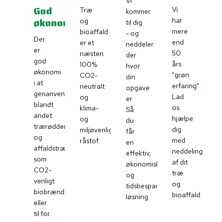
Vi
God
Vi
Træ
kommer
økonomi
har
og
til dig
mere
bioaffald
- og
Der
end
er et
neddeler
er
50
næsten
der
god
års
100%
hvor
økonomi
"grøn
CO2-
din
i at
erfaring".
neutralt
opgave
genanvende
Lad
og
er.
blandt
os
klima-
Så
andet
hjælpe
og
du
trærødder
dig
miljøvenligt
får
og
med
råstof.
en
affaldstræ
neddeling
effektiv,
som
af dit
økonomisk
CO2-
træ
og
venligt
og
tidsbesparenden
biobrændsel
bioaffald.
løsning.
eller
til for