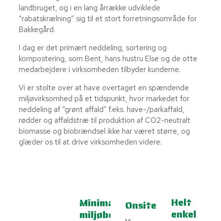
landbruget, og i en lang årrække udviklede
“rabatskrælning” sig til et stort forretningsområde for
Bakkegård.
I dag er det primært neddeling, sortering og
kompostering, som Bent, hans hustru Else og de otte
medarbejdere i virksomheden tilbyder kunderne.
Vi er stolte over at have overtaget en spændende
miljøvirksomhed på et tidspunkt, hvor markedet for
neddeling af “grønt affald” f.eks. have-/parkaffald,
rødder og affaldstræ til produktion af CO2-neutralt
biomasse og biobrændsel ikke har været større, og
glæder os til at drive virksomheden videre.
Helt
Minimal
Onsite
enkel
miljøbelastning