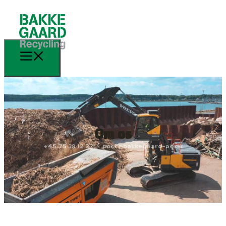
Om os
+45 75 38 12 22
post@bakkegaard-as.dk