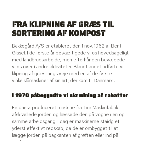
FRA KLIPNING AF GRÆS TIL
SORTERING AF KOMPOST​​
​Bakkegård A/S er etableret den 1 nov. 1962 af Bent
Gissel. I de første år beskæftigede vi os hovedsageligt
med landbrugsarbejde, men efterhånden bevægede
vi os over i andre aktiviteter. Blandt andet udførte vi
klipning af græs langs veje med en af de første
vinkelslåmaskiner af sin art, der kom til Danmark .
I 1970 påbegyndte vi skrælning af rabatter
En dansk produceret maskine fra Tim Maskinfabrik
afskrællede jorden og læssede den på vogne i en og
samme arbejdsgang. I dag er maskinerne staidg et
yderst effektivt redskab, da de er ombygget til at
lægge jorden på bagkanten af grøften eller ind på