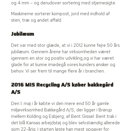
og 4 mm – og derudover sortering med stjernesigte.
Maskinerne sorterer kompost, jord med indhold af
sten, træ og andet affald.
Jubilæum
Det var med stor glæde, at vi i 2012 kunne fejre 50 års
jubilæum. Gennem årene har virksomheden været
igennem en stor og positiv udvikling,og vi har været
glade for at kunne imødegå vores kunders ønsker og
behov. Vi ser frem til mange flere år i branchen.​
2016 MIS Recycling A/S køber bakkegård
A/S
Den 1. maj i år købte vi den mere end 50 år gamle
miljøvirksomhed Bakkegård A/S, der ligger i Brørup
mellem Kolding og Esbjerg, af Bent Gissel. Bent trak i
det blå Kansas arbejdstøj og blev selvstændig allerede
som 22-årig. I starten løste han mest opgaver for