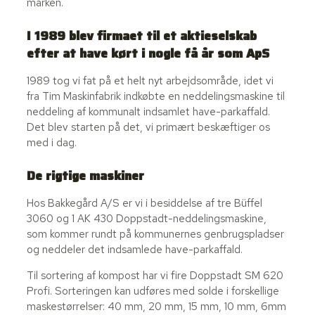
marken.
I 1989 blev firmaet til et aktieselskab
efter at have kørt i nogle få år som ApS
1989 tog vi fat på et helt nyt arbejdsområde, idet vi
fra Tim Maskinfabrik indkøbte en neddelingsmaskine til
neddeling af kommunalt indsamlet have-parkaffald.
Det blev starten på det, vi primært beskæftiger os
med i dag.
De rigtige maskiner
Hos Bakkegård A/S er vi i besiddelse af tre Büffel
3060 og 1 AK 430 Doppstadt-neddelingsmaskine,
som kommer rundt på kommunernes genbrugspladser
og neddeler det indsamlede have-parkaffald.
Til sortering af kompost har vi fire Doppstadt SM 620
Profi. Sorteringen kan udføres med solde i forskellige
maskestørrelser: 40 mm, 20 mm, 15 mm, 10 mm, 6mm